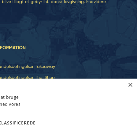
blive tillagt et gebyr iht. dansk lovgivning. Endvidere
NFORMATION
andelsbetingelser Takeaway
ndelsbetingelser Thai Shop
×
m os
 at bruge
nd Smiley
 med vores
KLASSIFICEREDE