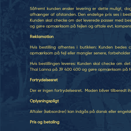
Såfremt kunden ønsker levering er dette muligt, dog 
afhænger af afstanden. Den endelige pris ses i bes
Kunden skal checke om det leverede passer med besti
og gøre opmærksom på fejlen og aftale evt. kompens
Reklamation
Hvis bestilling afhentes i butikken: Kunden bedes
opmærksom på fejl eller mangler senere, forbeholder T
Hvis bestillingen leveres: Kunden skal checke om de
Thai Lanna på 39 400 400 og gøre opmærksom på fej
Fortrydelsesret
Der er ingen fortrydelsesret. Maden bliver tilberedt iht
Oplysningspligt
Aftaler (købsordrer) kan indgås på dansk eller engelsk
Pris og betaling