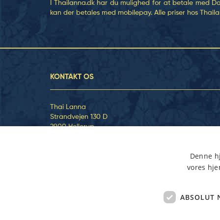
I Thailanna.dk har du mulighed for at betale med Danko
kan der betales med mobilepay. Alle priser hos Tha
KONTAKT OS
Thai Lanna
Strandvejen 130 D
2900 Hellerup
CVR-nr. 30730259
Telefon: +45 39 400 400
Denne hj
Email:
bestilling@thailanna.dk
vores hje
ABSOLUT 