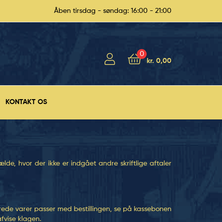
Åben tirsdag - søndag: 16:00 - 21:00
0
kr. 0,00
KONTAKT OS
ælde, hvor der ikke er indgået andre skriftlige aftaler
rede varer passer med bestillingen, se på kassebonen
fvise klagen.