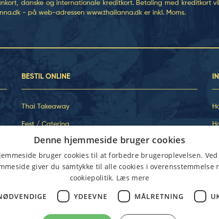
rt, danske og internationale kreditkort. Betaling med kreditkort vil 
ilanna.dk - på web-adressen
www.thailanna.dk
er inkl. Moms.
BESTIL ONLINE
I
Thai Takeaway
H
Fest / Catering
Ha
Denne hjemmeside bruger cookies
Thai Shop
O
emmeside bruger cookies til at forbedre brugeroplevelsen. Ved
Menukort
Fi
mmeside giver du samtykke til alle cookies i overensstemmelse
cookiepolitik.
Læs mere
Åbningstider
Allergener
NØDVENDIGE
YDEEVNE
MÅLRETNING
U