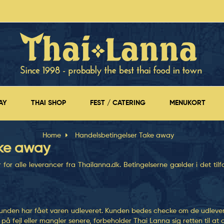
AY
THAI SHOP
FEST / CATERING
MENUKORT
Home
Handelsbetingelser Take away
ake away
for alle leverancer fra
Thailanna.dk
. Betingelserne gælder i det tilf
r kunden har fået varen udleveret. Kunden bedes checke om de udleve
 fejl eller mangler senere, forbeholder Thai Lanna sig retten til at a