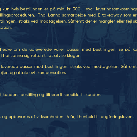
kun hvis bestillingen er på min. kr. 300,- excl. leveringsomkostnin
tillingsproceduren. Thai Lanna samarbejde med E-takeaway som er e
llingen straks ved modtagelsen. Såfremt der er mangler eller fejl 
ation.
 checke om de udleverede varer passer med bestillingen, se på k
hai Lanna sig retten til at afvise klagen.
t leverede passer med bestillingen straks ved modtagelsen. Såfremt d
len og aftale evt. kompensation.
 kundens bestilling og tilberedt specifikt til kunden.
 og opbevares af virksomheden i 5 år, i henhold til bogføringsloven..