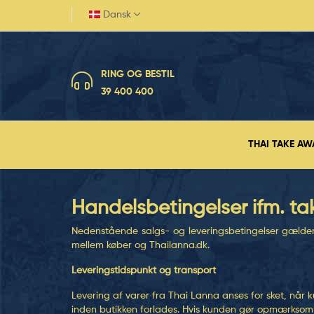
Dansk
RING OG BESTIL
39 400 400
THAI TAKE AW
Handelsbetingelser ifm. t
Nedenstående salgs- og leveringsbetingelser gælder 
mellem køber og
Thailanna.dk
.
Leveringstidspunkt og transport
Levering af varer fra Thai Lanna anses for sket, nå
inden butikken forlades. Hvis kunden gør opmærksom på